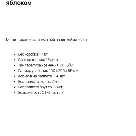
яблоком
Запросить прайс
Мини-пирожки с ароматной начинкой из яблок.
Вес коробки: 1.4 кг.
Срок хранения: 45 суток
Температура хранения:18 ± 5°C
Размер упаковки: 400 х 295 х 65 мм
Кол-во в на паллете: 160 шт.
Вес паллета нетто: 224 кг
Вес паллета брутто: 274 кг
Возможность СТМ – есть ✓