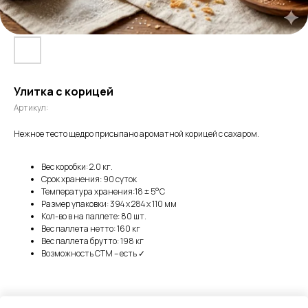
Улитка с корицей
Артикул:
Нежное тесто щедро присыпано ароматной корицей с сахаром.
Вес коробки: 2.0 кг.
Срок хранения: 90 суток
Температура хранения:18 ± 5°C
Размер упаковки: 394 х 284 х 110 мм
Кол-во в на паллете: 80 шт.
Вес паллета нетто: 160 кг
Вес паллета брутто: 198 кг
Возможность СТМ – есть ✓