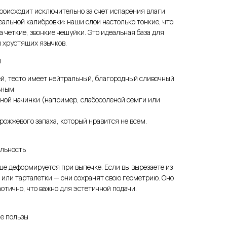
роисходит исключительно за счет испарения влаги
альной калибровки: наши слои настолько тонкие, что
 четкие, звонкие чешуйки. Это идеальная база для
 хрустящих язычков.
и
ей, тесто имеет нейтральный, благородный сливочный
ьным:
тной начинки (например, слабосоленой семги или
рожжевого запаха, который нравится не всем.
ильность
е деформируется при выпечке. Если вы вырезаете из
 или тарталетки — они сохранят свою геометрию. Оно
аотично, что важно для эстетичной подачи.
е пользы