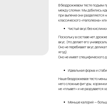
В бездрожжевом тесте подъем п
между слоями. Мы добились иде
при выпечке они разделяются на
классического «Наполеона» или
Чистый вкус без кислинк
Поскольку в составе нет дрожж
вкус. Это делает его универсал
Оно не перебивает вкус делика
ягод).
Оно не имеет специфического д
Идеальная форма и стаб
Наше бездрожжевое тесто меньш
него сложные фигуры, корзинки
не «плывет» и не раздувается х
Меньше калорий — больш