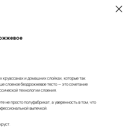
рожжевое
х круассанах и домашних слойках, которые так
ше слоеное бездрожжевое тесто — это сочетание
ссической технологии слоения.
те не просто полуфабрикат, а уверенность в том, что
офессиональной выпечкой.
хруст.