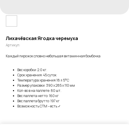
Лихачёвская Ягодка черемуха
Артикул:
Каждый пирожок словно небольшая витаминная бомбочка
Вес коробки: 2.0 кг.
Срок хранения: 45 суток
Температура хранения:18 ± 5°C
Размер упаковки: 390 х 285 х 110 мм
Кол-во в на паллете: 80 шт.
Вес паллета нетто: 160 кг
Вес паллета брутто: 197 кг
Возможность СТМ – есть ✓