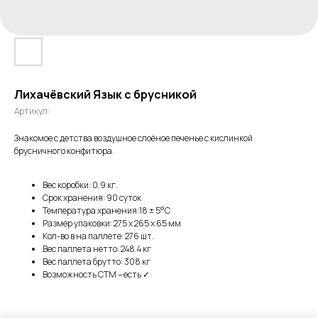
Лихачёвский Язык с брусникой
Артикул:
Знакомое с детства воздушное слоёное печенье с кислинкой
брусничного конфитюра.
Вес коробки: 0.9 кг.
Срок хранения: 90 суток
Температура хранения:18 ± 5°C
Размер упаковки: 275 х 265 х 65 мм
Кол-во в на паллете: 276 шт.
Вес паллета нетто: 248.4 кг
Вес паллета брутто: 308 кг
Возможность СТМ – есть ✓