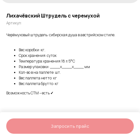
Лихачёвский Штрудель с черемухой
Артикул:
Черёмуховый штрудель: сибирская душа в австрийском стиле.
Вес коробки: кг.
Срок хранения: суток
Температура хранения:18 ± 5°C
Размер упаковки: ____х____х____ мм
Кол-во в на паллете: шт.
Вес паллета нетто: кг
Вес паллета брутто: кг
Возможность СТМ – есть
✓
Запросить прайс