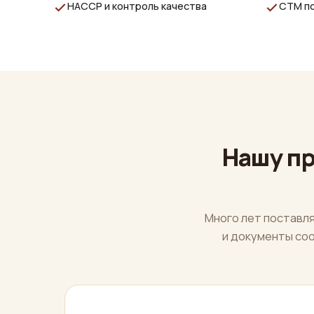
HACCP и контроль качества
СТМ по
Нашу п
Много лет поставл
и документы со