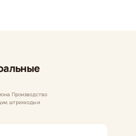
ральные
иона. Производство
ии, штрихкоды и