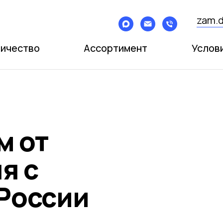
zam.d
ичество
Ассортимент
Услов
м от
ля
с
 России