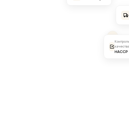
Контрол
качеств
HACCP