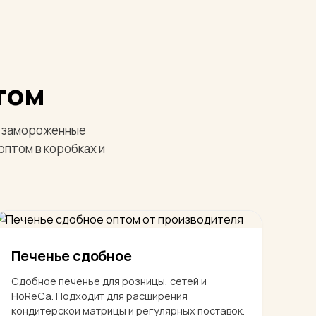
том
 и замороженные
птом в коробках и
Печенье сдобное
Сдобное печенье для розницы, сетей и
HoReCa. Подходит для расширения
кондитерской матрицы и регулярных поставок.