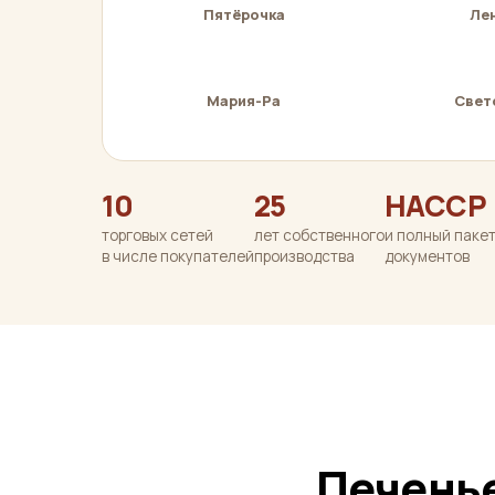
Пятёрочка
Ле
Мария-Ра
Свет
10
25
HACCP
торговых сетей
лет собственного
и полный паке
в числе покупателей
производства
документов
Печенье