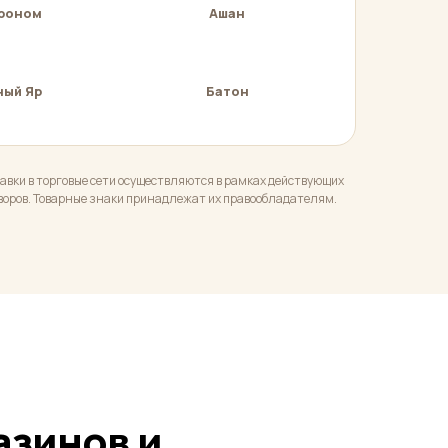
роном
Ашан
ный Яр
Батон
авки в торговые сети осуществляются в рамках действующих
воров. Товарные знаки принадлежат их правообладателям.
азинов и