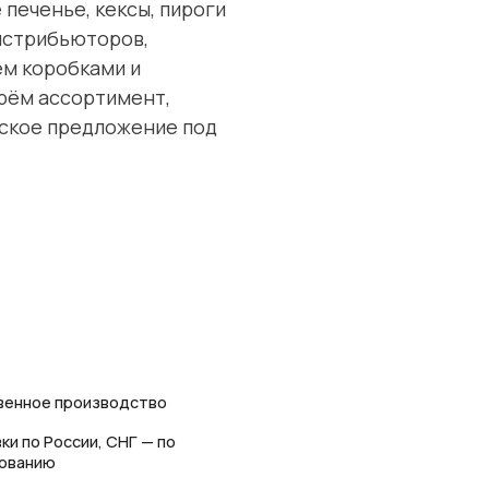
печенье, кексы, пироги
дистрибьюторов,
ем коробками и
рём ассортимент,
еское предложение под
венное производство
ки по России, СНГ — по
сованию